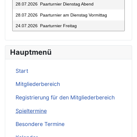
28.07.2026 Paarturnier Dienstag Abend
28.07.2026 Paarturnier am Dienstag Vormittag
24.07.2026 Paarturnier Freitag
21.07.2026 Paarturnier Dienstag Abend
17.07.2026 Paarturnier Freitag
Hauptmenü
14.07.2026 Paarturnier Dienstag Abend
10.07.2026 Paarturnier Freitag
Start
07.07.2026 Paarturnier Dienstag Abend
Mitgliederbereich
03.07.2026 Paarturnier Freitag
Registrierung für den Mitgliederbereich
30.06.2026 Paarturnier Dienstag Abend
Spieltermine
26.06.2026 Paarturnier
Besondere Termine
23.06.2026 Paarturnier Dienstag Abend
23.06.2026 Paarturnier am Dienstag Vormittag